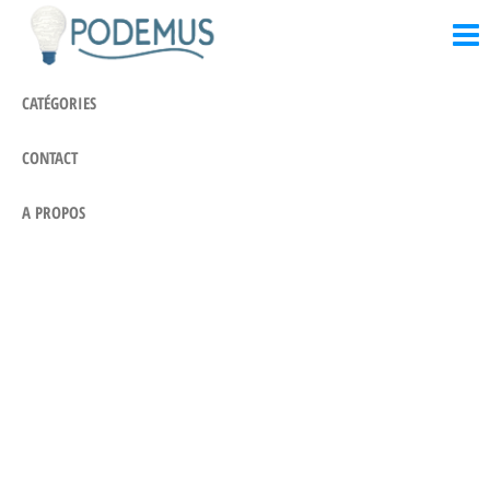
Podemus.eu
Passer
Là où les
idées
ce
prennent
contenu
vie
CATÉGORIES
CONTACT
A PROPOS