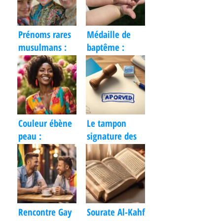
Prénoms rares
Médaille de
musulmans :
baptême :
découvrez des
tradition
idées uniques
intemporelle
pour bébé
ou tendance
moderne ?
Couleur ébène
Le tampon
peau :
signature des
Célébration,
parents : le
Soins et Mise
hack ultime
en Valeur
pour survivre à
la paperasse
scolaire ?
Rencontre Gay
Sourate Al-Kahf