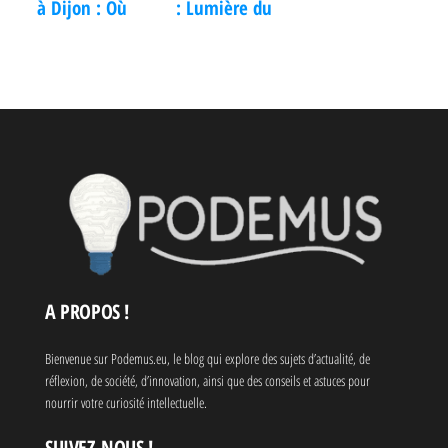
à Dijon : Où
: Lumière du
sortir, draguer
vendredi et
et trouver
trésor spirituel
l’amour dans la
en arabe
Cité des Ducs ?
A PROPOS !
Bienvenue sur Podemus.eu, le blog qui explore des sujets d’actualité, de
réflexion, de société, d’innovation, ainsi que des conseils et astuces pour
nourrir votre curiosité intellectuelle.
SUIVEZ-NOUS !