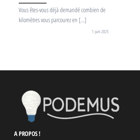
Vous êtes-vous déjà demandé combien de
kilomètres vous parcourez en […]
1 juin 2025
A PROPOS !