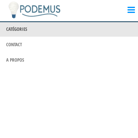
Podemus.eu
Passer
Là où les
idées
ce
prennent
contenu
vie
CATÉGORIES
CONTACT
A PROPOS