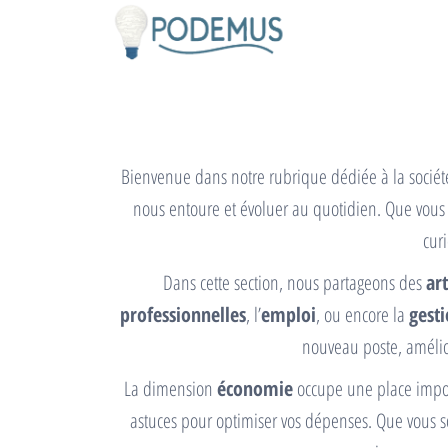
Podemus.eu
Passer
Là où les
idées
ce
prennent
contenu
vie
Bienvenue dans notre rubrique dédiée à la société
nous entoure et évoluer au quotidien. Que vous 
cur
Dans cette section, nous partageons des
ar
professionnelles
, l’
emploi
, ou encore la
gesti
nouveau poste, amélio
La dimension
économie
occupe une place import
astuces pour optimiser vos dépenses. Que vous s