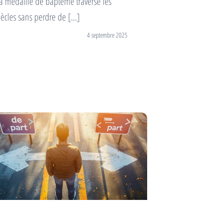
a médaille de baptême traverse les
iècles sans perdre de […]
4 septembre 2025