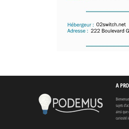
A PRO
Bienvenue
sujets d’a
ainsi que 
curiosité i