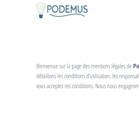
Podemus.eu
Passer
Là où les
idées
ce
prennent
contenu
vie
Bienvenue sur la page des mentions légales de
P
détaillons les conditions d’utilisation, les respon
vous acceptez ces conditions. Nous nous engageons 