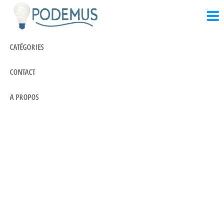
Podemus.eu
Passer
Là où les
idées
ce
prennent
contenu
vie
CATÉGORIES
CONTACT
A PROPOS