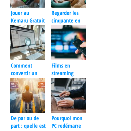
Jouer au
Regarder les
Kemaru Gratuit
cinquante en
: Découvrez
replay gratuit
comment
sur
maîtriser le
buzzmonclick
puzzle Force 3
Comment
Films en
convertir un
streaming
fichier
gratuit et légal
CRDOWNLOAD
: Où les
en PDF ou MP4
regarder sans
?
inscription ?
De par ou de
Pourquoi mon
part : quelle est
PC redémarre